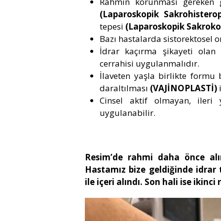
Rahmin korunması gereken ge
(Laparoskopik Sakrohisterop
tepesi
(Laparoskopik Sakroko
Bazı hastalarda sistorektosel o
İdrar kaçırma şikayeti olan
cerrahisi uygulanmalıdır.
İlaveten yaşla birlikte formu
daraltılması
(VAJİNOPLASTİ)
i
Cinsel aktif olmayan, iler
uygulanabilir.
Resim’de rahmi daha önce alı
Hastamız bize geldiğinde idrar 
ile içeri alındı. Son hali ise iki