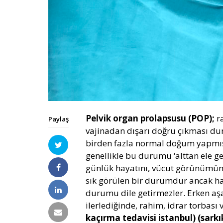
Pelvik organ prolapsusu (POP);
ra
Paylaş
vajinadan dışarı doğru çıkması du
birden fazla normal doğum yapmış
genellikle bu durumu ‘alttan ele ge
günlük hayatını, vücut görünümünü
sık görülen bir durumdur ancak has
durumu dile getirmezler. Erken a
ilerlediğinde, rahim, idrar torbası
kaçırma tedavisi istanbul)
(sarkı