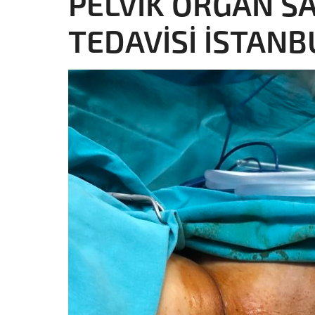
PELVİK ORGAN S
TEDAVİSİ İSTANB