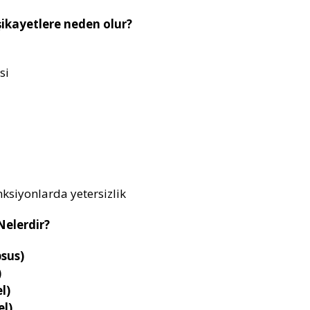
şikayetlere neden olur?
si
onksiyonlarda yetersizlik
Nelerdir?
psus)
)
l)
el)