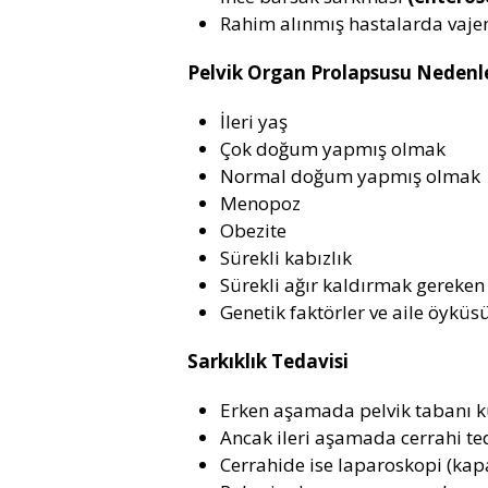
Rahim alınmış hastalarda vaj
Pelvik Organ Prolapsusu Nedenle
İleri yaş
Çok doğum yapmış olmak
Normal doğum yapmış olmak
Menopoz
Obezite
Sürekli kabızlık
Sürekli ağır kaldırmak gereken
Genetik faktörler ve aile öyküs
Sarkıklık Tedavisi
Erken aşamada pelvik tabanı ku
Ancak ileri aşamada cerrahi ted
Cerrahide ise laparoskopi (kapa