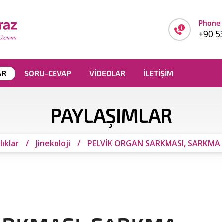
Phone
+90 5
AR
SORU-CEVAP
VIDEOLAR
İLETIŞIM
PAYLAŞIMLAR
lıklar
/
Jinekoloji
/
PELVİK ORGAN SARKMASI, SARKMA 