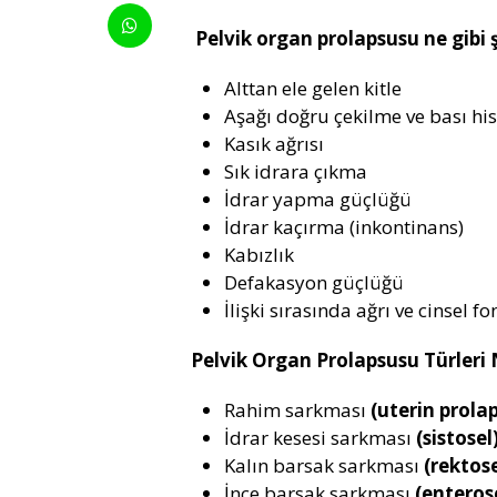
Pelvik organ prolapsusu ne gibi 
Alttan ele gelen kitle
Aşağı doğru çekilme ve bası his
Kasık ağrısı
Sık idrara çıkma
İdrar yapma güçlüğü
İdrar kaçırma (inkontinans)
Kabızlık
Defakasyon güçlüğü
İlişki sırasında ağrı ve cinsel f
Pelvik Organ Prolapsusu Türleri 
Rahim sarkması
(uterin prola
İdrar kesesi sarkması
(sistosel
Kalın barsak sarkması
(rektose
İnce barsak sarkması
(enteros