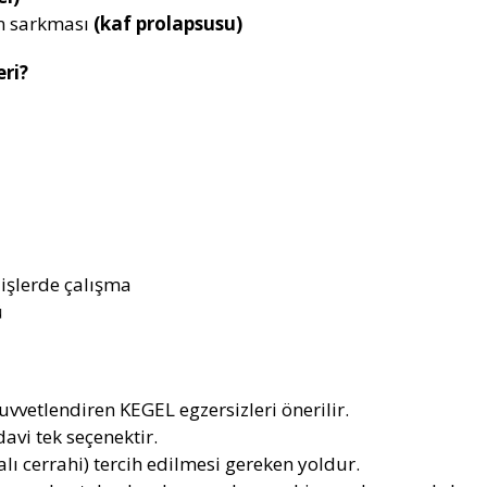
en sarkması
(kaf prolapsusu)
ri?
 işlerde çalışma
ü
vvetlendiren KEGEL egzersizleri önerilir.
avi tek seçenektir.
lı cerrahi) tercih edilmesi gereken yoldur.