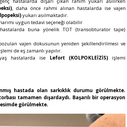
nç hastalarda dışarı çıkan rahim yukarı asılırken
eksi)
, daha önce rahmi alınan hastalarda ise vajen
lpopeksi)
yukarı asılmaktadır.
narımı uygun tedavi seçeneği olabilir
 hastalarda buna yönelik TOT (transobturator tape)
 bozulan vajen dokusunun yeniden şekillendirilmesi ve
şlemi de eş zamanlı yapılır.
i yaş hastalarda ise
Lefort (KOLPOKLEİZİS)
işlemi
nmış hastada olan sarkıklık durumu görülmekte.
torbası tamamen dışardaydı. Başarılı bir operasyon
nci resimde görülmekte.