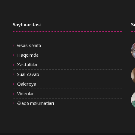
Sayt xəritəsi
S
Əsas səhifə
Haqqımda
Xəstəliklər
Sual-cavab
Qalereya
Videolar
Əlaqə məlumatları