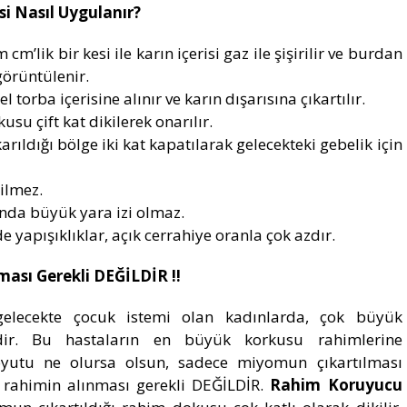
i Nasıl Uygulanır?
m’lik bir kesi ile karın içerisi gaz ile şişirilir ve burdan
 görüntülenir.
torba içerisine alınır ve karın dışarısına çıkartılır.
su çift kat dikilerek onarılır.
ldığı bölge iki kat kapatılarak gelecekteki gebelik için
ilmez.
ında büyük yara izi olmaz.
e yapışıklıklar, açık cerrahiye oranla çok azdır.
ası Gerekli DEĞİLDİR !!
lecekte çocuk istemi olan kadınlarda, çok büyük
ir. Bu hastaların en büyük korkusu rahimlerine
oyutu ne olursa olsun, sadece miyomun çıkartılması
rahimin alınması gerekli DEĞİLDİR.
Rahim Koruyucu