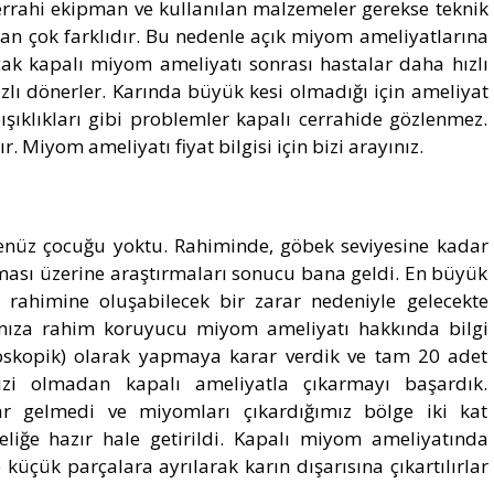
rrahi ekipman ve kullanılan malzemeler gerekse teknik
an çok farklıdır. Bu nedenle açık miyom ameliyatlarına
ak kapalı miyom ameliyatı sonrası hastalar daha hızlı
ızlı dönerler. Karında büyük kesi olmadığı için ameliyat
pışıklıkları gibi problemler kapalı cerrahide gözlenmez.
. Miyom ameliyatı fiyat bilgisi için bizi arayınız.
enüz çocuğu yoktu. Rahiminde, göbek seviyesine kadar
sı üzerine araştırmaları sonucu bana geldi. En büyük
 rahimine oluşabilecek bir zarar nedeniyle gelecekte
mıza rahim koruyucu miyom ameliyatı hakkında bilgi
roskopik) olarak yapmaya karar verdik ve tam 20 adet
i olmadan kapalı ameliyatla çıkarmayı başardık.
ar gelmedi ve miyomları çıkardığımız bölge iki kat
eliğe hazır hale getirildi. Kapalı miyom ameliyatında
 küçük parçalara ayrılarak karın dışarısına çıkartılırlar