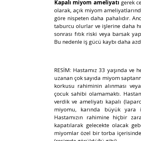
Kapalı miyom ameliyatı
gerek ce
olarak, açık miyom ameliyatlarınd
göre nispeten daha pahalıdır. Anc
taburcu olurlar ve işlerine daha h
sonrası fıtık riski veya barsak ya
Bu nedenle iş gücü kaybı daha azdır
RESİM: Hastamız 33 yaşında ve h
uzanan çok sayıda miyom saptanma
korkusu rahiminin alınması veya
çocuk sahibi olamamaktı. Hasta
verdik ve ameliyatı kapalı (lapa
miyomu, karında büyük yara iz
Hastamızın rahimine hiçbir zar
kapatılarak gelecekte olacak geb
miyomlar özel bir torba içerisinde
(resimde görüldüğü gibi).