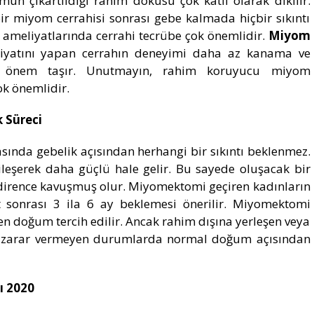
mun çıkartıldığı rahim dokusu çok katlı olarak dikilir.
r miyom cerrahisi sonrası gebe kalmada hiçbir sıkıntı
meliyatlarında cerrahi tecrübe çok önemlidir.
Miyom
yatını yapan cerrahın deneyimi daha az kanama ve
 önem taşır. Unutmayın, rahim koruyucu miyom
k önemlidir.
 Süreci
sında gebelik açısından herhangi bir sıkıntı beklenmez.
leşerek daha güçlü hale gelir. Bu sayede oluşacak bir
dirence kavuşmuş olur. Miyomektomi geçiren kadınların
t sonrası 3 ila 6 ay beklemesi önerilir. Miyomektomi
yen doğum tercih edilir. Ancak rahim dışına yerleşen veya
a zarar vermeyen durumlarda normal doğum açısından
ı 2020