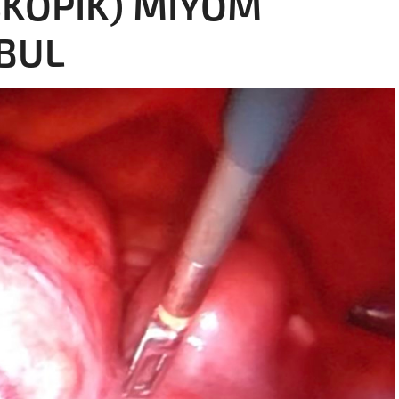
SKOPİK) MİYOM
NBUL