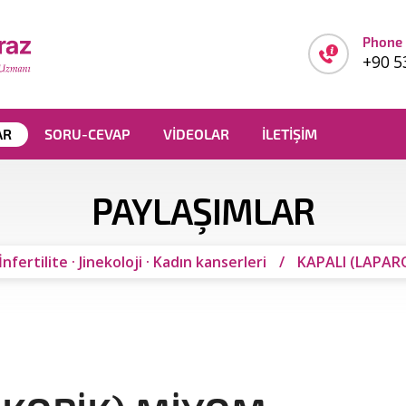
Phone
+90 5
AR
SORU-CEVAP
VIDEOLAR
İLETIŞIM
PAYLAŞIMLAR
İnfertilite
·
Jinekoloji
·
Kadın kanserleri
/
KAPALI (LAPAR