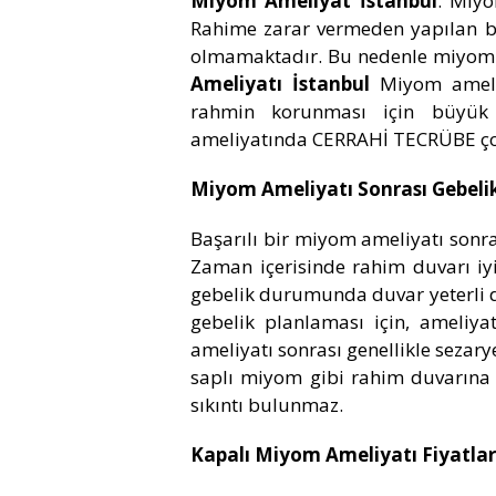
Miyom Ameliyat İstanbul
. Miyo
Rahime zarar vermeden yapılan bi
olmamaktadır. Bu nedenle miyom a
Ameliyatı İstanbul
Miyom ameli
rahmin korunması için büyük
ameliyatında CERRAHİ TECRÜBE ço
Miyom Ameliyatı Sonrası Gebelik
Başarılı bir miyom ameliyatı sonra
Zaman içerisinde rahim duvarı iyi
gebelik durumunda duvar yeterli 
gebelik planlaması için, ameliya
ameliyatı sonrası genellikle sezar
saplı miyom gibi rahim duvarın
sıkıntı bulunmaz.
Kapalı Miyom Ameliyatı Fiyatlar