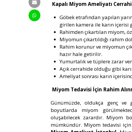
Kapalı Miyom Ameliyatı Cerrahis
Göbek etrafından yapılan yarım c
girilen kamera ile karın içerisi
Rahimden çıkartılan miyom, özel 
Miyomun çıkartıldığı rahim doku
Rahim korunur ve miyomun çıkarı
hazır hale getirilir.
Yumurtalık ve tüplere zarar ver
Açık cerrahide olduğu gibi kar
Ameliyat sonrası karın içerisind
Miyom Tedavisi İçin Rahim Alınm
Günümüzde, oldukça genç ve ge
boyutlarda miyom görülmekted
oluşabilecek zarardır. Miyom b
mümkündür. Miyom tedavisi için 