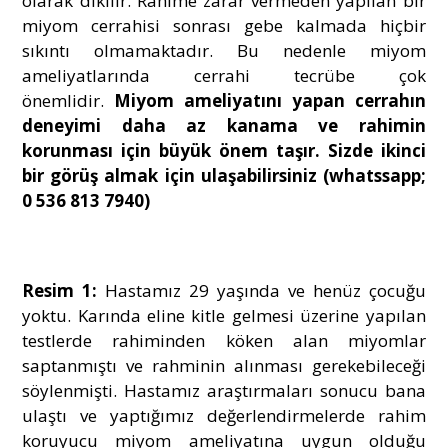
olarak dikilir. Rahime zarar vermeden yapılan bir
miyom cerrahisi sonrası gebe kalmada hiçbir
sıkıntı olmamaktadır. Bu nedenle miyom
ameliyatlarında cerrahi tecrübe çok
önemlidir.
Miyom ameliyatını yapan cerrahın
deneyimi daha az kanama ve rahimin
korunması için büyük önem taşır. Sizde ikinci
bir görüş almak için ulaşabilirsiniz (whatssapp;
0 536 813 7940)
Resim 1:
Hastamız 29 yaşında ve henüz çocuğu
yoktu. Karında eline kitle gelmesi üzerine yapılan
testlerde rahiminden köken alan miyomlar
saptanmıştı ve rahminin alınması gerekebileceği
söylenmişti. Hastamız araştırmaları sonucu bana
ulaştı ve yaptığımız değerlendirmelerde rahim
koruyucu miyom ameliyatına uygun olduğu