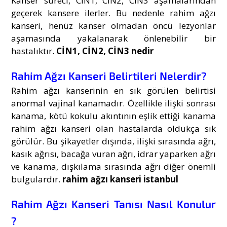
Kanser süreci, CİN1, CİN2, CİN3 aşamalarından
geçerek kansere ilerler. Bu nedenle rahim ağzı
kanseri, henüz kanser olmadan öncü lezyonlar
aşamasında yakalanarak önlenebilir bir
hastalıktır.
CİN1, CİN2, CİN3 nedir
Rahim Ağzı Kanseri Belirtileri Nelerdir?
Rahim ağzı kanserinin en sık görülen belirtisi
anormal vajinal kanamadır. Özellikle ilişki sonrası
kanama, kötü kokulu akıntının eşlik ettiği kanama
rahim ağzı kanseri olan hastalarda oldukça sık
görülür. Bu şikayetler dışında, ilişki sırasında ağrı,
kasık ağrısı, bacağa vuran ağrı, idrar yaparken ağrı
ve kanama, dışkılama sırasında ağrı diğer önemli
bulgulardır.
rahim ağzı kanseri istanbul
Rahim Ağzı Kanseri Tanısı Nasıl Konulur
?