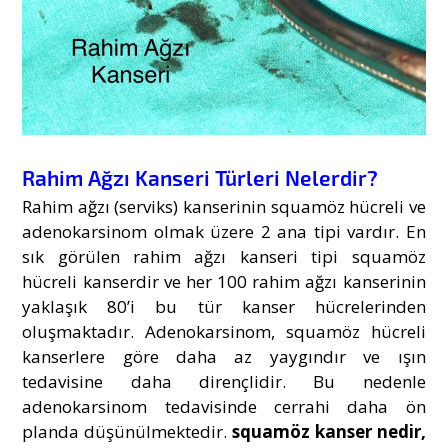
Rahim Ağzı Kanseri Türleri Nelerdir?
Rahim ağzı (serviks) kanserinin
squamöz hücreli ve
adenokarsinom olmak üzere 2 ana tipi vardır. En
sık görülen rahim ağzı kanseri tipi squamöz
hücreli kanserdir ve her 100 rahim ağzı kanserinin
yaklaşık 80’i bu tür kanser hücrelerinden
oluşmaktadır. Adenokarsinom, squamöz hücreli
kanserlere göre daha az yaygındır ve ışın
tedavisine daha dirençlidir. Bu nedenle
adenokarsinom tedavisinde cerrahi daha ön
planda düşünülmektedir.
squamöz kanser nedir,