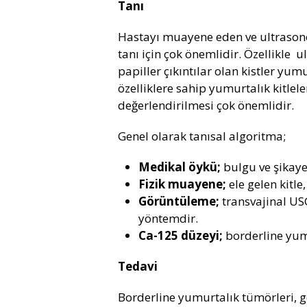
Tanı
Hastayı muayene eden ve ultrasono
tanı için çok önemlidir. Özellikle 
papiller çıkıntılar olan kistler yu
özelliklere sahip yumurtalık kitlele
değerlendirilmesi çok önemlidir.
Genel olarak tanısal algoritma;
Medikal öykü;
bulgu ve şikaye
Fizik muayene;
ele gelen kitle,
Görüntüleme;
transvajinal USG
yöntemdir.
Ca-125 düzeyi;
borderline yum
Tedavi
Borderline yumurtalık tümörleri, g