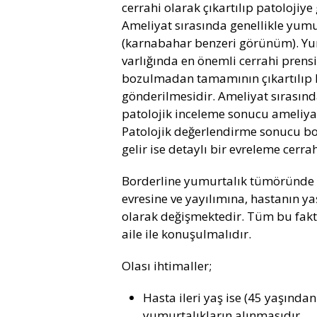
cerrahi olarak çıkartılıp patolojiy
Ameliyat sırasında genellikle yumur
(karnabahar benzeri görünüm). Yum
varlığında en önemli cerrahi prens
bozulmadan tamamının çıkartılıp hı
gönderilmesidir. Ameliyat sırasınd
patolojik inceleme sonucu ameliyat
Patolojik değerlendirme sonucu bo
gelir ise detaylı bir evreleme cerra
Borderline yumurtalık tümöründe r
evresine ve yayılımına, hastanın y
olarak değişmektedir. Tüm bu faktö
aile ile konuşulmalıdır.
Olası ihtimaller;
Hasta ileri yaş ise (45 yaşında
yumurtalıkların alınmasıdır.