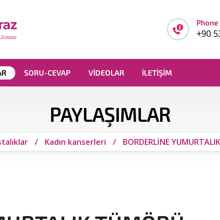
Phone
+90 5
AR
SORU-CEVAP
VIDEOLAR
İLETIŞIM
PAYLAŞIMLAR
talıklar
/
Kadın kanserleri
/
BORDERLİNE YUMURTALI