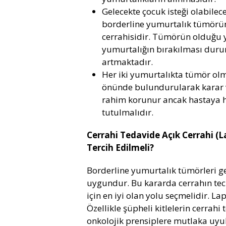
Gelecekte çocuk isteği olabilec
borderline yumurtalık tümörü
cerrahisidir. Tümörün olduğu y
yumurtalığın bırakılması durum
artmaktadır.
Her iki yumurtalıkta tümör o
önünde bulundurularak karar ve
rahim korunur ancak hastaya ha
tutulmalıdır.
Cerrahi Tedavide Açık Cerrahi (
Tercih Edilmeli?
Borderline yumurtalık tümörleri ge
uygundur. Bu kararda cerrahın tecr
için en iyi olan yolu seçmelidir. 
Özellikle şüpheli kitlelerin cerrahi
onkolojik prensiplere mutlaka uyulm