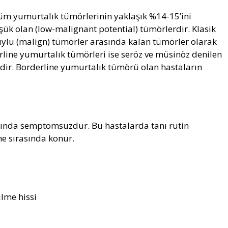
tüm yumurtalık tümörlerinin yaklaşık %14-15’ini
şük olan (low-malignant potential) tümörlerdir. Klasik
huylu (malign) tümörler arasında kalan tümörler olarak
derline yumurtalık tümörleri ise seröz ve müsinöz denilen
dir. Borderline yumurtalık tümörü olan hastaların
asında semptomsuzdur. Bu hastalarda tanı rutin
e sırasında konur.
ilme hissi