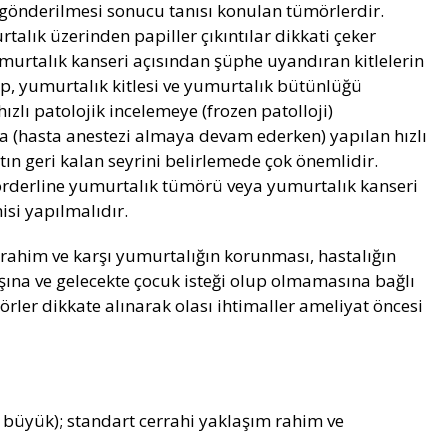
e gönderilmesi sonucu tanısı konulan tümörlerdir.
talık üzerinden papiller çıkıntılar dikkati çeker
urtalık kanseri açısından şüphe uyandıran kitlelerin
ip, yumurtalık kitlesi ve yumurtalık bütünlüğü
zlı patolojik incelemeye (frozen patolloji)
a (hasta anestezi almaya devam ederken) yapılan hızlı
ın geri kalan seyrini belirlemede çok önemlidir.
rderline yumurtalık tümörü veya yumurtalık kanseri
hisi yapılmalıdır.
ahim ve karşı yumurtalığın korunması, hastalığın
aşına ve gelecekte çocuk isteği olup olmamasına bağlı
rler dikkate alınarak olası ihtimaller ameliyat öncesi
n büyük); standart cerrahi yaklaşım rahim ve