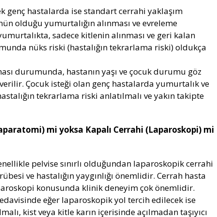
ek genç hastalarda ise standart cerrahi yaklaşım
nün olduğu yumurtalığın alınması ve evreleme
umurtalıkta, sadece kitlenin alınması ve geri kalan
unda nüks riski (hastalığın tekrarlama riski) oldukça
lması durumunda, hastanın yaşı ve çocuk durumu göz
rilir. Çocuk isteği olan genç hastalarda yumurtalık ve
stalığın tekrarlama riski anlatılmalı ve yakın takipte
Laparatomi) mi yoksa Kapalı Cerrahi (Laparoskopi) mi
nellikle pelvise sınırlı olduğundan laparoskopik cerrahi
übesi ve hastalığın yaygınlığı önemlidir. Cerrah hasta
Laparoskopi konusunda klinik deneyim çok önemlidir.
 tedavisinde eğer laparoskopik yol tercih edilecek ise
alı, kist veya kitle karın içerisinde açılmadan taşıyıcı