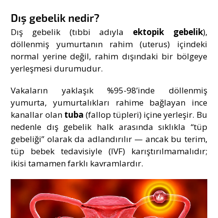
Dış gebelik nedir?
Dış gebelik (tıbbi adıyla
ektopik gebelik
),
döllenmiş yumurtanın rahim (uterus) içindeki
normal yerine değil, rahim dışındaki bir bölgeye
yerleşmesi durumudur.
Vakaların yaklaşık %95-98’inde döllenmiş
yumurta, yumurtalıkları rahime bağlayan ince
kanallar olan
tuba
(fallop tüpleri) içine yerleşir. Bu
nedenle dış gebelik halk arasında sıklıkla “tüp
gebeliği” olarak da adlandırılır — ancak bu terim,
tüp bebek tedavisiyle (IVF) karıştırılmamalıdır;
ikisi tamamen farklı kavramlardır.